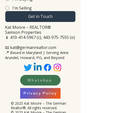
I'm Selling
Get in Touch
Kat Moore – REALTOR®
Samson Properties
📱
410-414-5967
(c),
443-975-7555
(o)
📧 kat@germanrealtor.com
📍
Based in Maryland | Serving Anne
Arundel, Howard, PG, and Beyond
WhatsApp
Privacy Policy
© 2025 Kat Moore – The German
Realtor®. All rights reserved.
© 2025 Kat Moore – The German