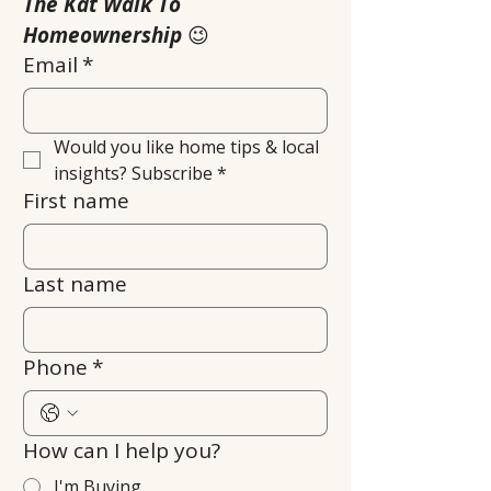
The Kat Walk To 
Homeownership
 😉
Email
*
Would you like home tips & local 
insights? Subscribe
*
First name
Last name
Phone
*
How can I help you?
I'm Buying