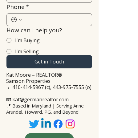
Phone
*
How can I help you?
I'm Buying
I'm Selling
Get in Touch
Kat Moore – REALTOR®
Samson Properties
📱
410-414-5967
(c),
443-975-7555
(o)
📧 kat@germanrealtor.com
📍
Based in Maryland | Serving Anne
Arundel, Howard, PG, and Beyond