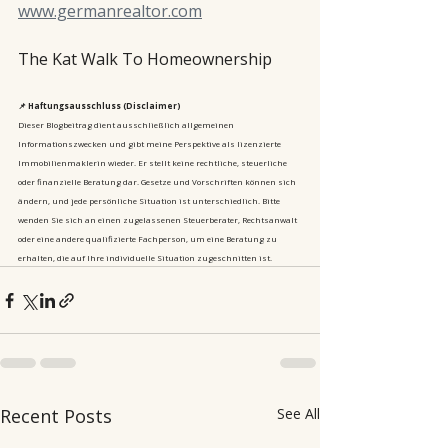
www.germanrealtor.com
The Kat Walk To Homeownership
📌 Haftungsausschluss (Disclaimer)
Dieser Blogbeitrag dient ausschließlich allgemeinen 
Informationszwecken und gibt meine Perspektive als lizenzierte 
Immobilienmaklerin wieder. Er stellt keine rechtliche, steuerliche 
oder finanzielle Beratung dar. Gesetze und Vorschriften können sich 
ändern, und jede persönliche Situation ist unterschiedlich. Bitte 
wenden Sie sich an einen zugelassenen Steuerberater, Rechtsanwalt 
oder eine andere qualifizierte Fachperson, um eine Beratung zu 
erhalten, die auf Ihre individuelle Situation zugeschnitten ist.
Recent Posts
See All