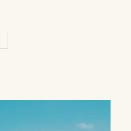
Haus in den USA kaufen:
es wirklich kostet (Ein
faden für deutsche
er)