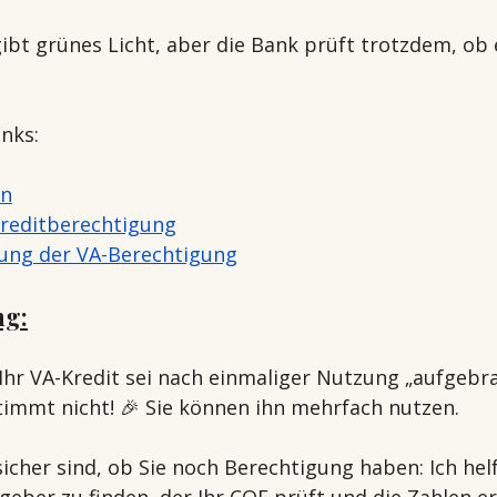
ibt grünes Licht, aber die Bank prüft trotzdem, ob 
nks: 
en
Kreditberechtigung
lung der VA-Berechtigung
ng:
Ihr VA-Kredit sei nach einmaliger Nutzung „aufgebra
timmt nicht! 🎉 Sie können ihn mehrfach nutzen.
icher sind, ob Sie noch Berechtigung haben: Ich hel
geber zu finden, der Ihr COE prüft und die Zahlen er