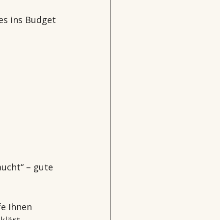
es ins Budget 
ucht“ – gute 
fe Ihnen 
klärt.