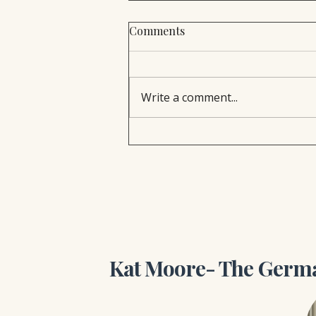
Comments
Write a comment...
Buying a Home in the U.S.:
From Offer to Closing (A
Guide for German Buyers)
Kat Moore- The Germa