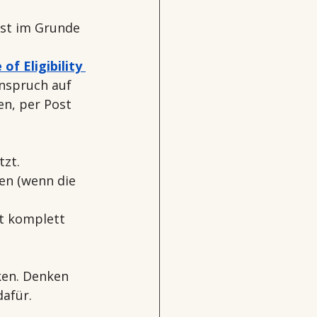
ist im Grunde 
 of Eligibility 
Anspruch auf 
n, per Post 
tzt.
en (wenn die 
t komplett 
ken. Denken 
dafür.