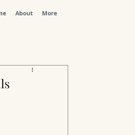
ome
About
More
ls