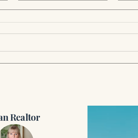
Ein Haus in den USA kaufen:
Ein 
Vom Angebot bis zum
Was 
Abschluss (Ein Leitfaden für
Leit
deutsche Käufer)
Käuf
n Realtor