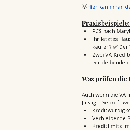
💡
Hier kann man d
Praxisbeispiele:
PCS nach Maryl
Ihr letztes Ha
kaufen? ✅ Der 
Zwei VA-Kredit
verbleibenden 
Was prüfen die
Auch wenn die VA m
Ja sagt. Geprüft wer
Kreditwürdigk
Verbleibende 
Kreditlimits i