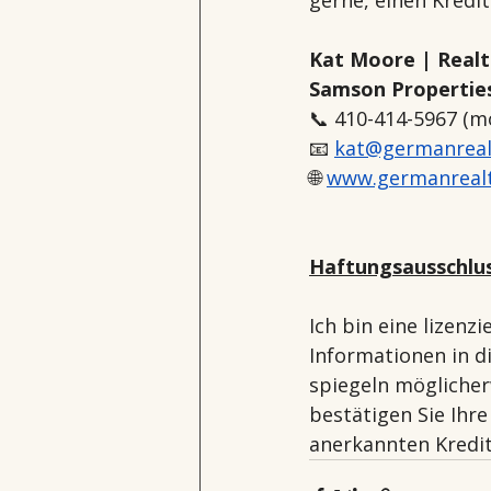
Kat Moore | Realt
Samson Propertie
📞 410-414-5967 (mo
📧 
kat@germanreal
🌐 
www.germanreal
Haftungsausschlus
Ich bin eine lizenz
Informationen in d
spiegeln möglicherw
bestätigen Sie Ihr
anerkannten Kredi