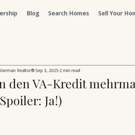
ership
Blog
Search Homes
Sell Your H
 German Realtor®
Sep 3, 2025
2 min read
n den VA-Kredit mehrma
Spoiler: Ja!)