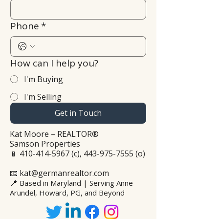
Phone
*
How can I help you?
I'm Buying
I'm Selling
Get in Touch
Kat Moore – REALTOR®
Samson Properties
📱
410-414-5967
(c),
443-975-7555
(o)
📧 kat@germanrealtor.com
📍
Based in Maryland | Serving Anne
Arundel, Howard, PG, and Beyond