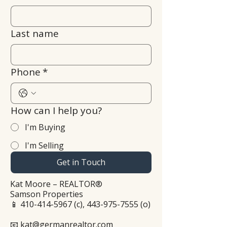
Last name
Phone
*
How can I help you?
I'm Buying
I'm Selling
Get in Touch
Kat Moore – REALTOR®
Samson Properties
📱
410-414-5967
(c),
443-975-7555
(o)
📧 kat@germanrealtor.com